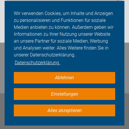
Sei dabei
Wir verwenden Cookies, um Inhalte und Anzeigen
Presse
zu personalisieren und Funktionen für soziale
Medien anbieten zu können. Außerdem geben wir
Login
Informationen zu Ihrer Nutzung unserer Website
an unsere Partner für soziale Medien, Werbung
und Analysen weiter. Alles Weitere finden Sie in
Bleiben Sie in Kontakt
unserer Datenschutzerklärung.
Datenschutzerklärung.
Ablehnen
Einstellungen
Impressum
Datenschutz
Cookie-Einstellungen
Alles akzeptieren