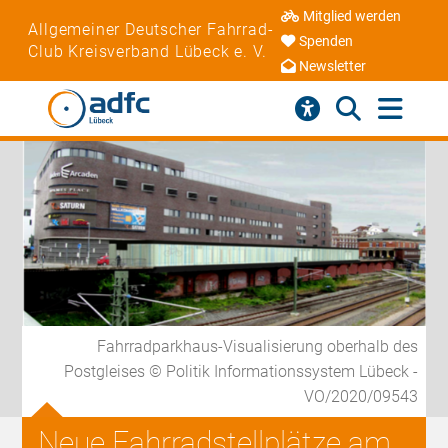
Mitglied werden
Allgemeiner Deutscher Fahrrad-
Spenden
Club Kreisverband Lübeck e. V.
Newsletter
Fahrradparkhaus-Visualisierung oberhalb des
Postgleises © Politik Informationssystem Lübeck -
VO/2020/09543
Neue Fahrradstellplätze am